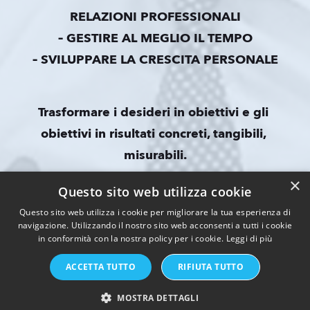
RELAZIONI PROFESSIONALI
– GESTIRE AL MEGLIO IL TEMPO
– SVILUPPARE LA CRESCITA PERSONALE
Trasformare i desideri in obiettivi e gli 
obiettivi in risultati concreti, tangibili, 
misurabili.
Questo conta per me e per i miei clienti, tutto 
×
Questo sito web utilizza cookie
qui.
Questo sito web utilizza i cookie per migliorare la tua esperienza di
Mi pare già tantissimo.
navigazione. Utilizzando il nostro sito web acconsenti a tutti i cookie
in conformità con la nostra policy per i cookie.
Leggi di più
ACCETTA TUTTO
RIFIUTA TUTTO
Facebook
Instagram
Linked_in
Website
MOSTRA DETTAGLI